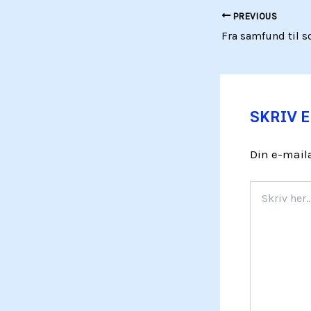
PREVIOUS
SKRIV 
Din e-maila
Skriv
her..