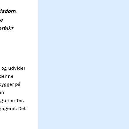
visdom.
te
erfekt
, og udvider
 denne
 bygger på
an
argumenter.
gageret. Det