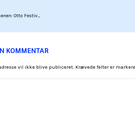
Fra samfund til scenen: Otto Festivalens vision
EN KOMMENTAR
dresse vil ikke blive publiceret.
Krævede felter er marke