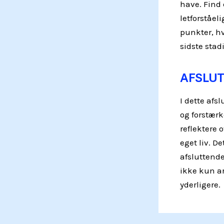
have. Find
letforståel
punkter, h
sidste stadi
AFSLU
I dette afs
og forstærk
reflektere 
eget liv. De
afsluttend
ikke kun ar
yderligere.