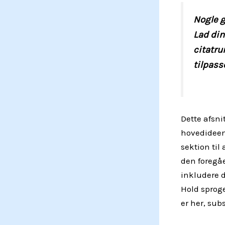
Nogle g
Lad dine
citatru
tilpass
Dette afsni
hovedideen
sektion til
den foregå
inkludere d
Hold sproge
er her, sub