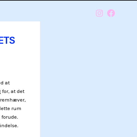
ETS
ed at
for, at det
r fremhæver,
 dette rum
 forude.
indelse.