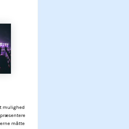
it mulighed
t præsentere
serne måtte