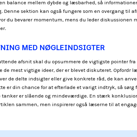
 en balance mellem dybde og læsbarhed, så informationen
ig. Denne sektion kan også fungere som en overgang til a
vor du bevarer momentum, mens du leder diskussionen 
er.
TNING MED NØGLEINDSIGTER
luttende afsnit skal du opsummere de vigtigste pointer fra 
e de mest vigtige ideer, der er blevet diskuteret. Opfordr læ
over de delte indsigter eller give konkrete råd, de kan anv
tte er din chance for at efterlade et varigt indtryk, så sørg f
e tanker er slående og mindeværdige. En stærk konklusio
tiklen sammen, men inspirerer også læserne til at engag