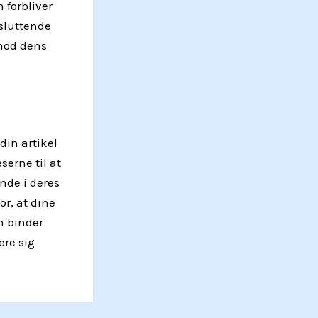
 forbliver
fsluttende
mod dens
din artikel
serne til at
ende i deres
or, at dine
n binder
ere sig