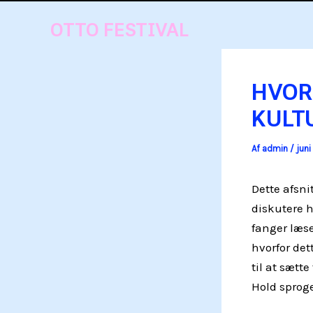
Gå
OTTO FESTIVAL
til
indholdet
HVOR
KULT
Af
admin
/
juni
Dette afsni
diskutere h
fanger læse
hvorfor det
til at sætt
Hold sproge