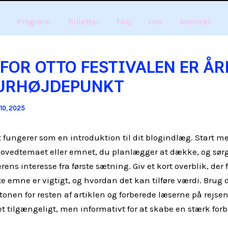
Program
Billetter
FAQ
Om
Kontakt
FOR OTTO FESTIVALEN ER ÅR
URHØJDEPUNKT
 10, 2025
t fungerer som en introduktion til dit blogindlæg. Start m
ovedtemaet eller emnet, du planlægger at dække, og sørg 
rens interesse fra første sætning. Giv et kort overblik, de
te emne er vigtigt, og hvordan det kan tilføre værdi. Brug
e tonen for resten af artiklen og forberede læserne på rejsen
t tilgængeligt, men informativt for at skabe en stærk forb