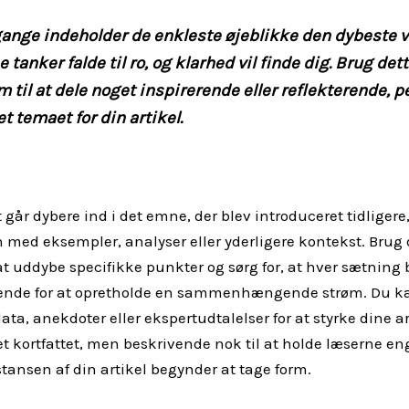
ange indeholder de enkleste øjeblikke den dybeste 
 tanker falde til ro, og klarhed vil finde dig. Brug det
m til at dele noget inspirerende eller reflekterende, p
et temaet for din artikel.
t går dybere ind i det emne, der blev introduceret tidligere
 med eksempler, analyser eller yderligere kontekst. Brug
 at uddybe specifikke punkter og sørg for, at hver sætning
ende for at opretholde en sammenhængende strøm. Du k
ata, anekdoter eller ekspertudtalelser for at styrke dine 
t kortfattet, men beskrivende nok til at holde læserne en
stansen af din artikel begynder at tage form.