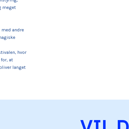
og meget
 – med andre
 magiske
tivalen, hvor
for, at
bliver langet
VIL 