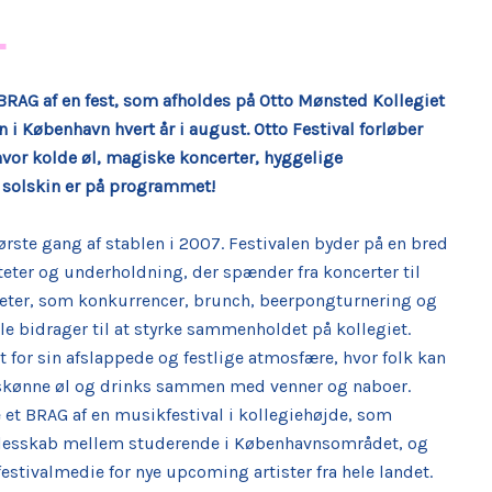
L
t BRAG af en fest, som afholdes på Otto Mønsted Kollegiet
 i København hvert år i august. Otto Festival forløber
hvor kolde øl, magiske koncerter, hyggelige
 solskin er på programmet!
første gang af stablen i 2007. Festivalen byder på en bred
viteter og underholdning, der spænder fra koncerter til
iteter, som konkurrencer, brunch, beerpongturnering og
le bidrager til at styrke sammenholdet på kollegiet.
t for sin afslappede og festlige atmosfære, hvor folk kan
skønne øl og drinks sammen med venner og naboer.
 et BRAG af en musikfestival i kollegiehøjde, som
ællesskab mellem studerende i Københavnsområdet, og
estivalmedie for nye upcoming artister fra hele landet.