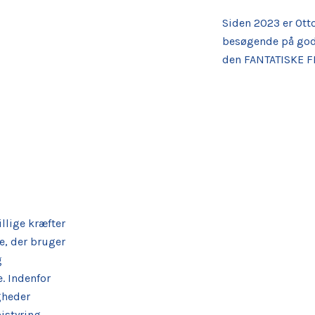
Siden 2023 er Otto
besøgende på god
den FANTATISKE FE
llige kræfter
ge, der bruger
g
. Indenfor
gheder
istyring,