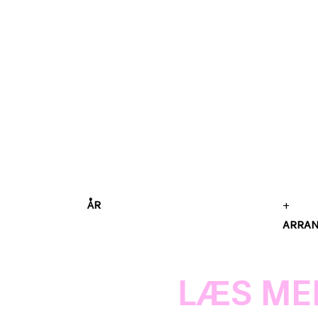
ÅR
+
ARRA
LÆS ME