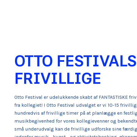
OTTO FESTIVALS
FRIVILLIGE
Otto Festival er udelukkende skabt af FANTASTISKE frivi
fra kollegiet! I Otto Festival udvalget er vi 10-15 frivilli
hundredvis af frivillige timer på at planlægge en festli
musikbegivenhed for vores kollegievenner og bekendte
små underudvalg kan de frivillige udforske sine færdi
indenfor musik-, kunst-, og aktivitetsbooking, økonom