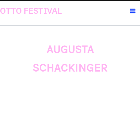
Gå
OTTO FESTIVAL
til
Ma
indholdet
Me
AUGUSTA
SCHACKINGER