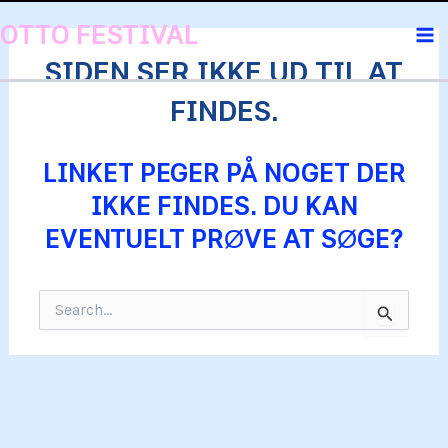
Gå
OTTO FESTIVAL
til
Ma
SIDEN SER IKKE UD TIL AT
indholdet
Me
FINDES.
LINKET PEGER PÅ NOGET DER
IKKE FINDES. DU KAN
EVENTUELT PRØVE AT SØGE?
Søg
efter: