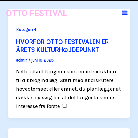
Gå
OTTO FESTIVAL
til
Mai
indholdet
Kategori 4
Men
HVORFOR OTTO FESTIVALEN ER
ÅRETS KULTURHØJDEPUNKT
admin
/
juni 10, 2025
Dette afsnit fungerer som en introduktion
til dit blogindlæg. Start med at diskutere
hovedtemaet eller emnet, du planlægger at
dække, og sørg for, at det fanger læserens
interesse fra første […]